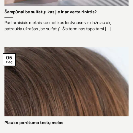
Šampūnai be sulfatų: kas jie ir ar verta rinktis?
Pastaraisiais metais kosmetikos lentynose vis dažniau akį
patraukia užrašas „be sulfatų“. Šis terminas tapo tarsi [...]
06
Geg
Plauko porėtumo testų melas