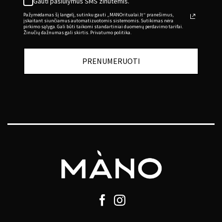
Gauti pasiūlymus SMS žinutėmis.
Pažymėdamas šį langelį, sutinku gauti „MANOritualai.lt“ pranešimus,
įskaitant siunčiamus automatizuotomis sistemomis. Sutikimas nėra
pirkimo sąlyga. Gali būti taikomi standartiniai duomenų perdavimo tarifai.
Žinučių dažnumas gali skirtis. Privatumo politika.
PRENUMERUOTI