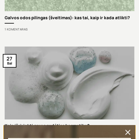
Galvos odos pilingas (šveitimas): kas tai, kaip ir kada atlikti?
1 KOMENTARAS
27
Bal
Kaip išsirinkti geros sudėties kosmetiką?
Ne paslaptis, kad kosmetikos produktų etiketės gali dalyti