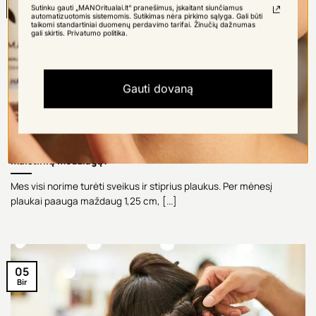
Bir
Sutinku gauti „MANOritualai.lt“ pranešimus, įskaitant siunčiamus
automatizuotomis sistemomis. Sutikimas nėra pirkimo sąlyga. Gali būti
taikomi standartiniai duomenų perdavimo tarifai. Žinučių dažnumas
gali skirtis. Privatumo politika.
Gauti dovaną
Plaukai ir mityba: ką valgyti, kad plaukai gautų reikalingų
maistinių medžiagų?
Mes visi norime turėti sveikus ir stiprius plaukus. Per mėnesį
plaukai paauga maždaug 1,25 cm, [...]
05
Bir