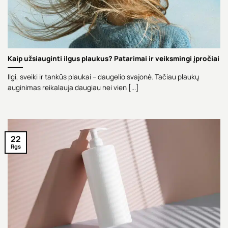
Kaip užsiauginti ilgus plaukus? Patarimai ir veiksmingi įpročiai
Ilgi, sveiki ir tankūs plaukai – daugelio svajonė. Tačiau plaukų
auginimas reikalauja daugiau nei vien [...]
22
Rgs