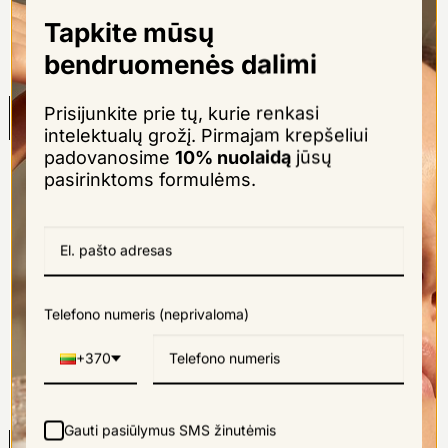
skambiausius pažadus, tačiau tikrieji rezultatai priklauso tik [...]
Tapkite mūsų
bendruomenės dalimi
14
Prisijunkite prie tų, kurie renkasi
Kov
intelektualų grožį. Pirmajam krepšeliui
padovanosime
10% nuolaidą
jūsų
pasirinktoms formulėms.
Telefono numeris (neprivaloma)
Patariame: ką daryti, kai slenka plaukai?
+370
Gauti pasiūlymus SMS žinutėmis
17