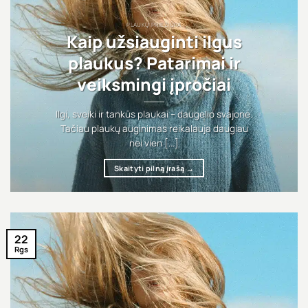
PLAUKŲ PRIEŽIŪRA
Kaip užsiauginti ilgus
plaukus? Patarimai ir
veiksmingi įpročiai
Ilgi, sveiki ir tankūs plaukai – daugelio svajonė.
Tačiau plaukų auginimas reikalauja daugiau
nei vien [...]
Skaityti pilną įrašą
→
22
Rgs