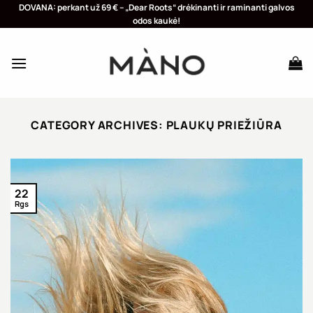
Skip
DOVANA: perkant už 69 € – „Dear Roots“ drėkinanti ir raminanti galvos
odos kaukė!
to
content
CATEGORY ARCHIVES:
PLAUKŲ PRIEŽIŪRA
22
Rgs